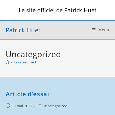
Skip
Le site officiel de Patrick Huet
to
content
Patrick Huet
Menu
Uncategorized
>
Uncategorized
Article d’essai
Publication
Post
30 mai 2022
Uncategorized
publiée :
category: