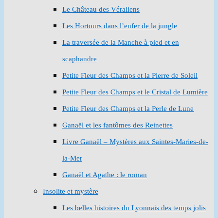
Le Château des Véraliens
Les Hortours dans l’enfer de la jungle
La traversée de la Manche à pied et en
scaphandre
Petite Fleur des Champs et la Pierre de Soleil
Petite Fleur des Champs et le Cristal de Lumière
Petite Fleur des Champs et la Perle de Lune
Ganaël et les fantômes des Reinettes
Livre Ganaël – Mystères aux Saintes-Maries-de-
la-Mer
Ganaël et Agathe : le roman
Insolite et mystère
Les belles histoires du Lyonnais des temps jolis