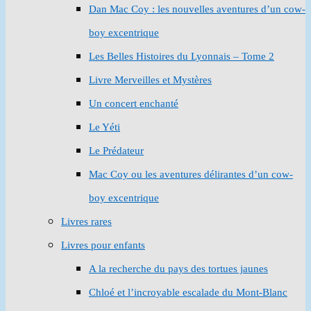
Dan Mac Coy : les nouvelles aventures d’un cow-
boy excentrique
Les Belles Histoires du Lyonnais – Tome 2
Livre Merveilles et Mystères
Un concert enchanté
Le Yéti
Le Prédateur
Mac Coy ou les aventures délirantes d’un cow-
boy excentrique
Livres rares
Livres pour enfants
A la recherche du pays des tortues jaunes
Chloé et l’incroyable escalade du Mont-Blanc