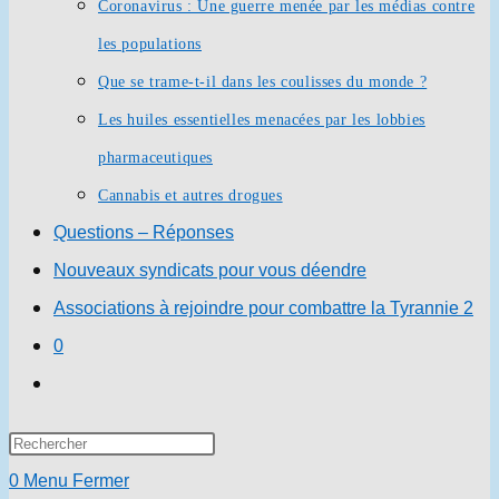
Coronavirus : Une guerre menée par les médias contre
les populations
Que se trame-t-il dans les coulisses du monde ?
Les huiles essentielles menacées par les lobbies
pharmaceutiques
Cannabis et autres drogues
Questions – Réponses
Nouveaux syndicats pour vous déendre
Associations à rejoindre pour combattre la Tyrannie 2
0
Toggle
website
Press
search
Escape
0
Menu
Fermer