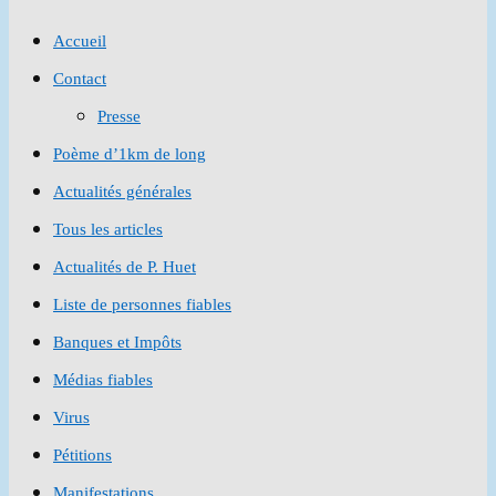
to
Accueil
close
Contact
the
Presse
search
Poème d’1km de long
panel.
Actualités générales
Tous les articles
Actualités de P. Huet
Liste de personnes fiables
Banques et Impôts
Médias fiables
Virus
Pétitions
Manifestations