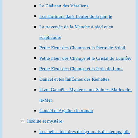
Le Château des Véraliens
Les Hortours dans l’enfer de la jungle
La traversée de la Manche à pied et en
scaphandre
Petite Fleur des Champs et la Pierre de Soleil
Petite Fleur des Champs et le Cristal de Lumière
Petite Fleur des Champs et la Perle de Lune
Ganaël et les fantômes des Reinettes
Livre Ganaël – Mystères aux Saintes-Maries-de-
la-Mer
Ganaël et Agathe : le roman
Insolite et mystère
Les belles histoires du Lyonnais des temps jolis