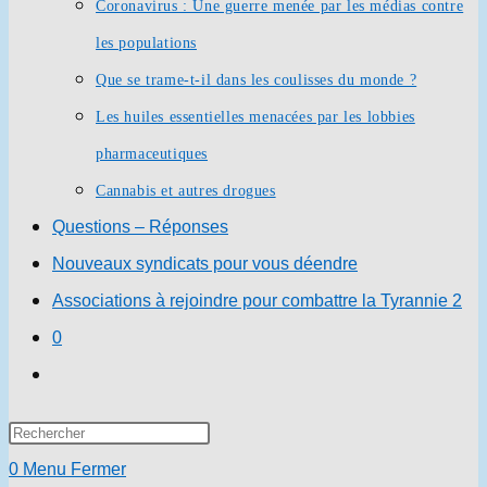
Coronavirus : Une guerre menée par les médias contre
les populations
Que se trame-t-il dans les coulisses du monde ?
Les huiles essentielles menacées par les lobbies
pharmaceutiques
Cannabis et autres drogues
Questions – Réponses
Nouveaux syndicats pour vous déendre
Associations à rejoindre pour combattre la Tyrannie 2
0
Toggle
website
Press
search
Escape
0
Menu
Fermer