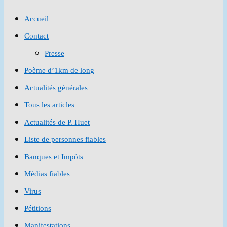
to
Accueil
close
Contact
the
Presse
search
Poème d’1km de long
panel.
Actualités générales
Tous les articles
Actualités de P. Huet
Liste de personnes fiables
Banques et Impôts
Médias fiables
Virus
Pétitions
Manifestations