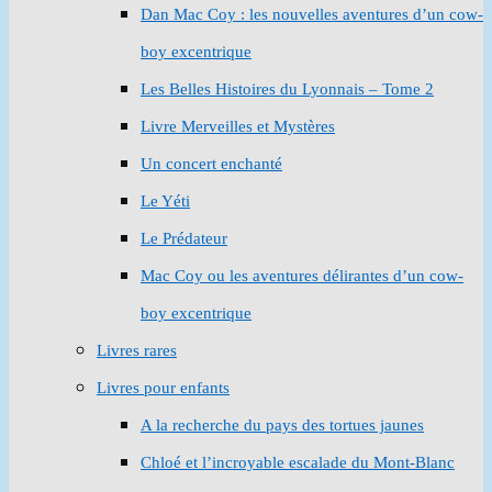
Dan Mac Coy : les nouvelles aventures d’un cow-
boy excentrique
Les Belles Histoires du Lyonnais – Tome 2
Livre Merveilles et Mystères
Un concert enchanté
Le Yéti
Le Prédateur
Mac Coy ou les aventures délirantes d’un cow-
boy excentrique
Livres rares
Livres pour enfants
A la recherche du pays des tortues jaunes
Chloé et l’incroyable escalade du Mont-Blanc