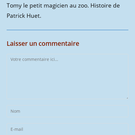
Tomy le petit magicien au zoo. Histoire de
Patrick Huet.
Laisser un commentaire
Comment
Enter
your
name
Enter
or
your