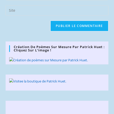
username
email
Saisir
to
address
l’URL
comment
to
de
comment
votre
site
(facultatif)
Création De Poèmes Sur Mesure Par Patrick Huet :
Cliquez Sur L’image !