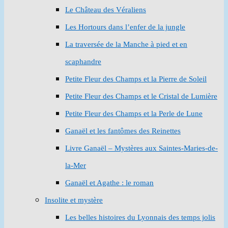
Le Château des Véraliens
Les Hortours dans l’enfer de la jungle
La traversée de la Manche à pied et en
scaphandre
Petite Fleur des Champs et la Pierre de Soleil
Petite Fleur des Champs et le Cristal de Lumière
Petite Fleur des Champs et la Perle de Lune
Ganaël et les fantômes des Reinettes
Livre Ganaël – Mystères aux Saintes-Maries-de-
la-Mer
Ganaël et Agathe : le roman
Insolite et mystère
Les belles histoires du Lyonnais des temps jolis