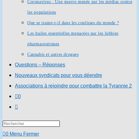
Coronavirus : Une guerre menée par les médias contre
les populations
Que se trame-t-il dans les coulisses du monde ?
Les huiles essentielles menacées par les lobbies
pharmaceutiques
Cannabis et autres drogues
Questions – Réponses
Nouveaux syndicats pour vous déendre
Associations à rejoindre pour combattre la Tyrannie 2
0
Toggle
website
Press
search
Escape
0
Menu
Fermer