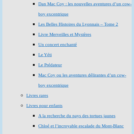
Dan Mac Coy : les nouvelles aventures d’un cow-
boy excentrique
Les Belles Histoires du Lyonnais – Tome 2
Livre Merveilles et Mystères
Un concert enchanté
Le Yéti
Le Prédateur
Mac Coy ou les aventures délirantes d’un cow-
boy excentrique
Livres rares
Livres pour enfants
A la recherche du pays des tortues jaunes
Chloé et l’incroyable escalade du Mont-Blanc