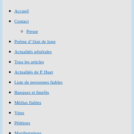
to
Accueil
close
Contact
the
Presse
search
Poème d’1km de long
panel.
Actualités générales
Tous les articles
Actualités de P. Huet
Liste de personnes fiables
Banques et Impôts
Médias fiables
Virus
Pétitions
Manifestations