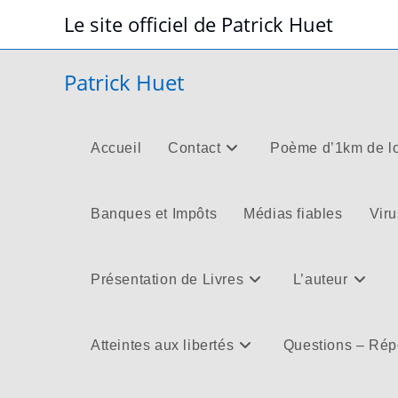
Skip
Le site officiel de Patrick Huet
to
content
Patrick Huet
Accueil
Contact
Poème d’1km de l
Banques et Impôts
Médias fiables
Viru
Présentation de Livres
L’auteur
Atteintes aux libertés
Questions – Ré