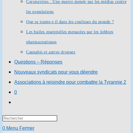
Coronavirus : Une guerre menée par les médias contre
les populations
Que se trame-t-il dans les coulisses du monde ?
Les huiles essentielles menacées par les lobbies
pharmaceutiques
Cannabis et autres drogues
Questions – Réponses
Nouveaux syndicats pour vous déendre
Associations à rejoindre pour combattre la Tyrannie 2
0
Toggle
website
Press
search
Escape
0
Menu
Fermer