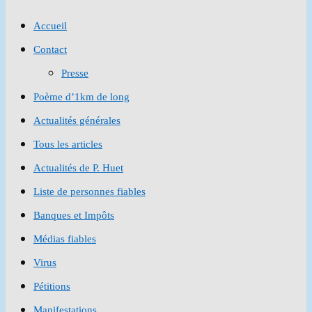
to
Accueil
close
Contact
the
Presse
search
Poème d’1km de long
panel.
Actualités générales
Tous les articles
Actualités de P. Huet
Liste de personnes fiables
Banques et Impôts
Médias fiables
Virus
Pétitions
Manifestations