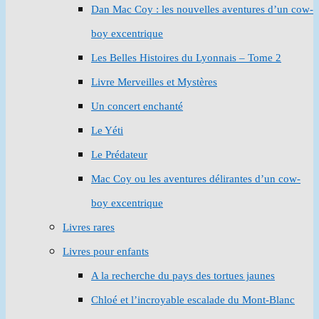
Dan Mac Coy : les nouvelles aventures d’un cow-
boy excentrique
Les Belles Histoires du Lyonnais – Tome 2
Livre Merveilles et Mystères
Un concert enchanté
Le Yéti
Le Prédateur
Mac Coy ou les aventures délirantes d’un cow-
boy excentrique
Livres rares
Livres pour enfants
A la recherche du pays des tortues jaunes
Chloé et l’incroyable escalade du Mont-Blanc