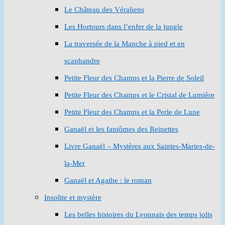
Le Château des Véraliens
Les Hortours dans l’enfer de la jungle
La traversée de la Manche à pied et en
scaphandre
Petite Fleur des Champs et la Pierre de Soleil
Petite Fleur des Champs et le Cristal de Lumière
Petite Fleur des Champs et la Perle de Lune
Ganaël et les fantômes des Reinettes
Livre Ganaël – Mystères aux Saintes-Maries-de-
la-Mer
Ganaël et Agathe : le roman
Insolite et mystère
Les belles histoires du Lyonnais des temps jolis