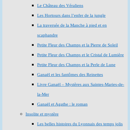
Le Château des Véraliens
Les Hortours dans l’enfer de la jungle
La traversée de la Manche à pied et en
scaphandre
Petite Fleur des Champs et la Pierre de Soleil
Petite Fleur des Champs et le Cristal de Lumière
Petite Fleur des Champs et la Perle de Lune
Ganaël et les fantômes des Reinettes
Livre Ganaël – Mystères aux Saintes-Maries-de-
la-Mer
Ganaël et Agathe : le roman
Insolite et mystère
Les belles histoires du Lyonnais des temps jolis