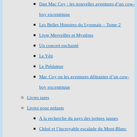
Dan Mac Coy : les nouvelles aventures d’un cow-
boy excentrique
Les Belles Histoires du Lyonnais – Tome 2
Livre Merveilles et Mystères
Un concert enchanté
Le Yéti
Le Prédateur
Mac Coy ou les aventures délirantes d’un cow-
boy excentrique
Livres rares
Livres pour enfants
A la recherche du pays des tortues jaunes
Chloé et l’incroyable escalade du Mont-Blanc