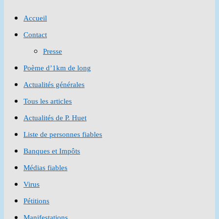
to
Accueil
close
Contact
the
Presse
search
Poème d’1km de long
panel.
Actualités générales
Tous les articles
Actualités de P. Huet
Liste de personnes fiables
Banques et Impôts
Médias fiables
Virus
Pétitions
Manifestations