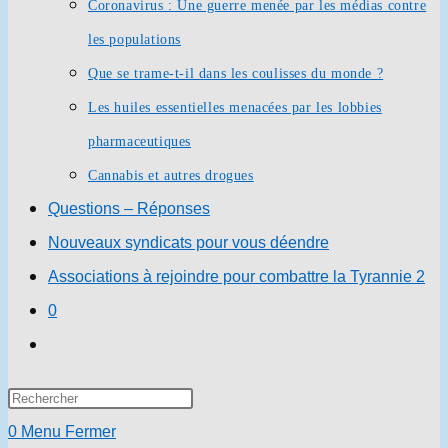
Coronavirus : Une guerre menée par les médias contre
les populations
Que se trame-t-il dans les coulisses du monde ?
Les huiles essentielles menacées par les lobbies
pharmaceutiques
Cannabis et autres drogues
Questions – Réponses
Nouveaux syndicats pour vous déendre
Associations à rejoindre pour combattre la Tyrannie 2
0
Toggle
website
Press
search
Escape
0
Menu
Fermer