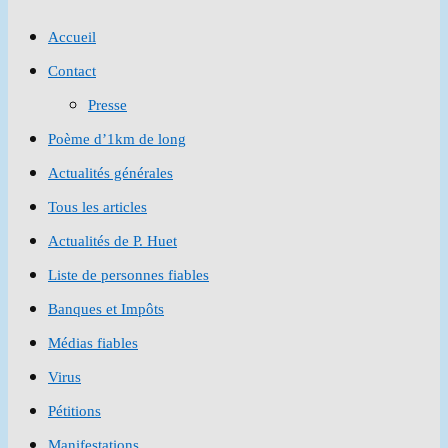
to
Accueil
close
Contact
the
Presse
search
Poème d’1km de long
panel.
Actualités générales
Tous les articles
Actualités de P. Huet
Liste de personnes fiables
Banques et Impôts
Médias fiables
Virus
Pétitions
Manifestations