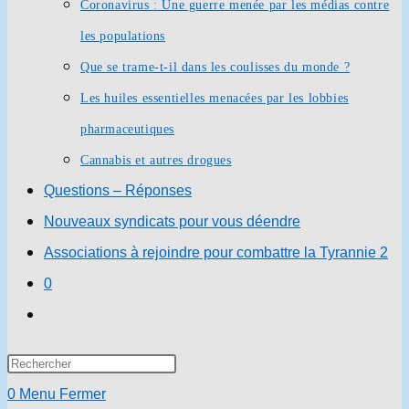
Coronavirus : Une guerre menée par les médias contre
les populations
Que se trame-t-il dans les coulisses du monde ?
Les huiles essentielles menacées par les lobbies
pharmaceutiques
Cannabis et autres drogues
Questions – Réponses
Nouveaux syndicats pour vous déendre
Associations à rejoindre pour combattre la Tyrannie 2
0
Toggle
website
Press
search
Escape
0
Menu
Fermer