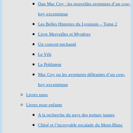
Dan Mac Coy : les nouvelles aventures d’un cow-
boy excentrique
Les Belles Histoires du Lyonnais – Tome 2
Livre Merveilles et Mystères
Un concert enchanté
Le Yéti
Le Prédateur
Mac Coy ou les aventures délirantes d’un cow-
boy excentrique
Livres rares
Livres pour enfants
A la recherche du pays des tortues jaunes
Chloé et l’incroyable escalade du Mont-Blanc