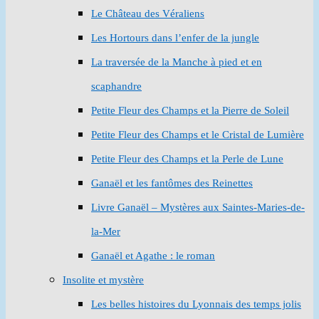
Le Château des Véraliens
Les Hortours dans l’enfer de la jungle
La traversée de la Manche à pied et en
scaphandre
Petite Fleur des Champs et la Pierre de Soleil
Petite Fleur des Champs et le Cristal de Lumière
Petite Fleur des Champs et la Perle de Lune
Ganaël et les fantômes des Reinettes
Livre Ganaël – Mystères aux Saintes-Maries-de-
la-Mer
Ganaël et Agathe : le roman
Insolite et mystère
Les belles histoires du Lyonnais des temps jolis