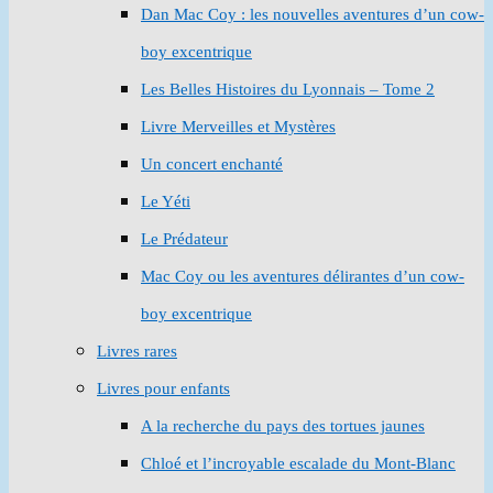
Dan Mac Coy : les nouvelles aventures d’un cow-
boy excentrique
Les Belles Histoires du Lyonnais – Tome 2
Livre Merveilles et Mystères
Un concert enchanté
Le Yéti
Le Prédateur
Mac Coy ou les aventures délirantes d’un cow-
boy excentrique
Livres rares
Livres pour enfants
A la recherche du pays des tortues jaunes
Chloé et l’incroyable escalade du Mont-Blanc