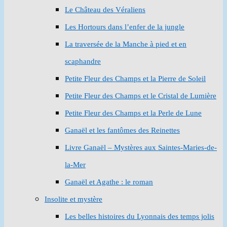
Le Château des Véraliens
Les Hortours dans l’enfer de la jungle
La traversée de la Manche à pied et en
scaphandre
Petite Fleur des Champs et la Pierre de Soleil
Petite Fleur des Champs et le Cristal de Lumière
Petite Fleur des Champs et la Perle de Lune
Ganaël et les fantômes des Reinettes
Livre Ganaël – Mystères aux Saintes-Maries-de-
la-Mer
Ganaël et Agathe : le roman
Insolite et mystère
Les belles histoires du Lyonnais des temps jolis