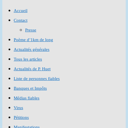
to
Accueil
close
Contact
the
Presse
search
Poème d’1km de long
panel.
Actualités générales
Tous les articles
Actualités de P. Huet
Liste de personnes fiables
Banques et Impôts
Médias fiables
Virus
Pétitions
Manifestations