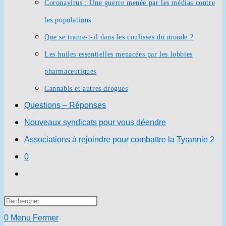
Coronavirus : Une guerre menée par les médias contre
les populations
Que se trame-t-il dans les coulisses du monde ?
Les huiles essentielles menacées par les lobbies
pharmaceutiques
Cannabis et autres drogues
Questions – Réponses
Nouveaux syndicats pour vous déendre
Associations à rejoindre pour combattre la Tyrannie 2
0
Toggle
website
Press
search
Escape
0
Menu
Fermer