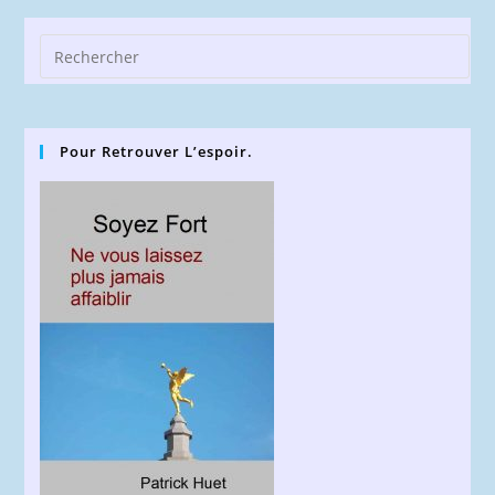
Pre
Esc
to
clo
Pour Retrouver L’espoir.
the
sea
pan