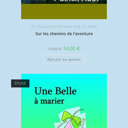
03- Tous les titres de Patrick Huet
,
12- Poésie
Sur les chemins de l’aventure
Le
Le
14,00
€
15,00
€
prix
prix
initial
actuel
était :
est :
Ajouter au panier
15,00 €.
14,00 €.
ÉPUISÉ