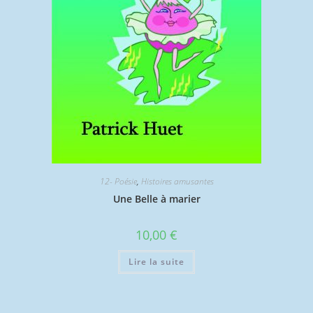
12- Poésie
,
Histoires amusantes
Une Belle à marier
10,00
€
Lire la suite