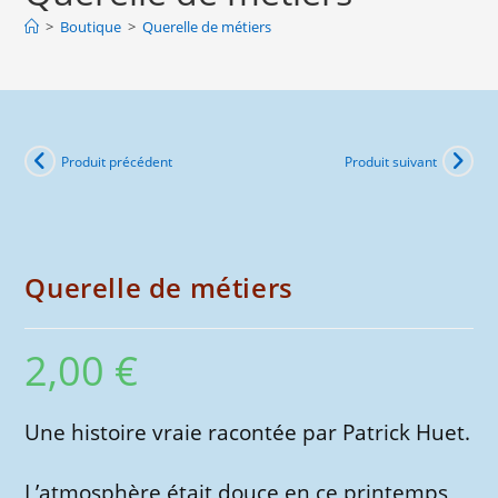
métiers
>
Boutique
>
Querelle de métiers
Produit précédent
Produit suivant
Querelle de métiers
2,00
€
Une histoire vraie racontée par Patrick Huet.
L’atmosphère était douce en ce printemps