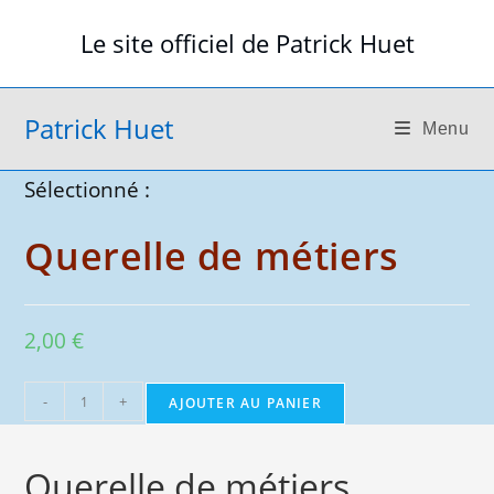
Skip
Le site officiel de Patrick Huet
to
content
Patrick Huet
Menu
Sélectionné :
Querelle de métiers
2,00
€
quantité
-
+
AJOUTER AU PANIER
de
Querelle
Querelle de métiers
de