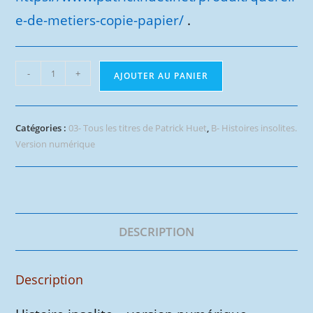
e-de-metiers-copie-papier/
.
quantité
-
+
AJOUTER AU PANIER
de
Querelle
de
Catégories :
03- Tous les titres de Patrick Huet
,
B- Histoires insolites.
métiers
Version numérique
DESCRIPTION
Description