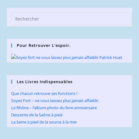
Pre
Esc
to
clo
Pour Retrouver L’espoir.
the
sea
pan
Les Livres Indispensables
Que chacun retrouve ses fonctions !
Soyez Fort – ne vous laissez plus jamais affaiblir.
Le Rhône – l’album-photo du livre anniversaire
Descente de la Saône à pied
La Seine à pied de la source à la mer