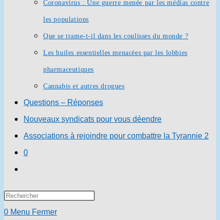
Coronavirus : Une guerre menée par les médias contre
les populations
Que se trame-t-il dans les coulisses du monde ?
Les huiles essentielles menacées par les lobbies
pharmaceutiques
Cannabis et autres drogues
Questions – Réponses
Nouveaux syndicats pour vous déendre
Associations à rejoindre pour combattre la Tyrannie 2
0
Toggle
website
Press
search
Escape
0
Menu
Fermer