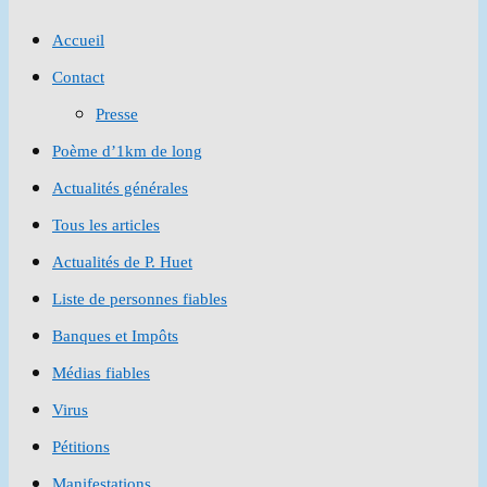
to
Accueil
close
Contact
the
Presse
search
Poème d’1km de long
panel.
Actualités générales
Tous les articles
Actualités de P. Huet
Liste de personnes fiables
Banques et Impôts
Médias fiables
Virus
Pétitions
Manifestations