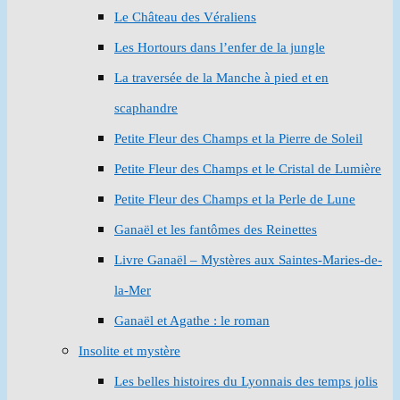
Le Château des Véraliens
Les Hortours dans l’enfer de la jungle
La traversée de la Manche à pied et en
scaphandre
Petite Fleur des Champs et la Pierre de Soleil
Petite Fleur des Champs et le Cristal de Lumière
Petite Fleur des Champs et la Perle de Lune
Ganaël et les fantômes des Reinettes
Livre Ganaël – Mystères aux Saintes-Maries-de-
la-Mer
Ganaël et Agathe : le roman
Insolite et mystère
Les belles histoires du Lyonnais des temps jolis