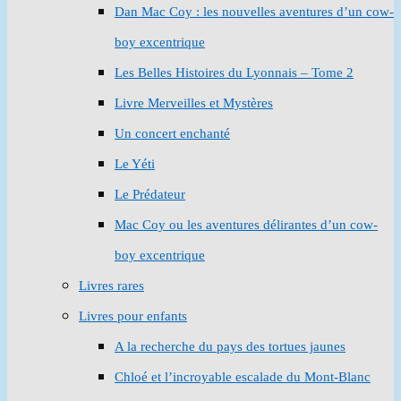
Dan Mac Coy : les nouvelles aventures d’un cow-
boy excentrique
Les Belles Histoires du Lyonnais – Tome 2
Livre Merveilles et Mystères
Un concert enchanté
Le Yéti
Le Prédateur
Mac Coy ou les aventures délirantes d’un cow-
boy excentrique
Livres rares
Livres pour enfants
A la recherche du pays des tortues jaunes
Chloé et l’incroyable escalade du Mont-Blanc