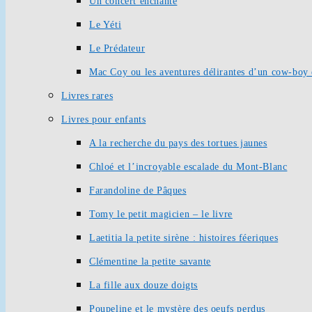
Un concert enchanté
Le Yéti
Le Prédateur
Mac Coy ou les aventures délirantes d’un cow-boy 
Livres rares
Livres pour enfants
A la recherche du pays des tortues jaunes
Chloé et l’incroyable escalade du Mont-Blanc
Farandoline de Pâques
Tomy le petit magicien – le livre
Laetitia la petite sirène : histoires féeriques
Clémentine la petite savante
La fille aux douze doigts
Poupeline et le mystère des oeufs perdus