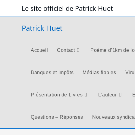
Skip
Le site officiel de Patrick Huet
to
content
Patrick Huet
Accueil
Contact
Poème d’1km de l
Banques et Impôts
Médias fiables
Viru
Présentation de Livres
L’auteur
E
Questions – Réponses
Nouveaux syndica