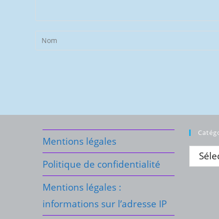
Enter
your
name
or
username
to
comment
Catég
Mentions légales
Politique de confidentialité
Mentions légales :
informations sur l’adresse IP