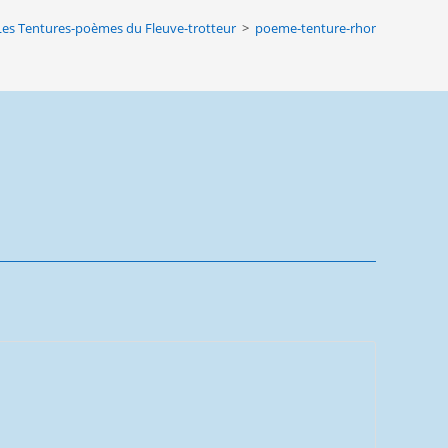
website
Les Tentures-poèmes du Fleuve-trotteur
>
poeme-tenture-rhone-velours-3
search