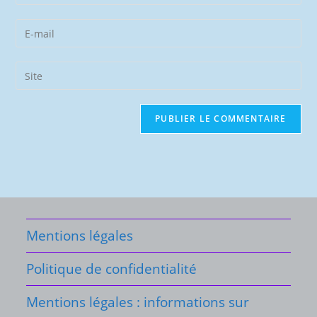
your
name
Enter
or
your
username
email
Saisir
to
address
l’URL
comment
to
de
comment
votre
site
(facultatif)
Mentions légales
Politique de confidentialité
Mentions légales : informations sur