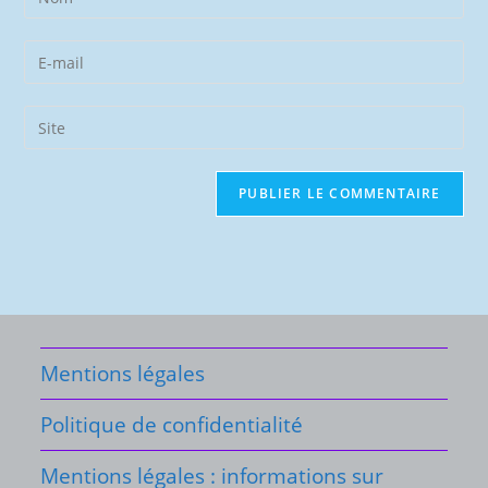
your
name
Enter
or
your
username
email
Saisir
to
address
l’URL
comment
to
de
comment
votre
site
(facultatif)
Mentions légales
Politique de confidentialité
Mentions légales : informations sur