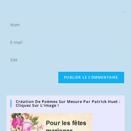
Enter
your
name
Enter
or
your
username
email
Saisir
to
address
l’URL
comment
to
de
comment
votre
site
(facultatif)
Création De Poèmes Sur Mesure Par Patrick Huet :
Cliquez Sur L’image !