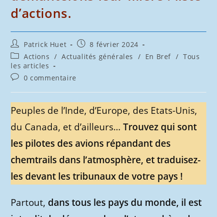
d’actions.
Auteur/autrice
Publication
Patrick Huet
8 février 2024
de
publiée :
Post
Actions
/
Actualités générales
/
En Bref
/
Tous
la
category:
les articles
publication :
Commentaires
0 commentaire
de
la
publication :
Peuples de l’Inde, d’Europe, des Etats-Unis,
du Canada, et d’ailleurs…
Trouvez qui sont
les pilotes des avions répandant des
chemtrails dans l’atmosphère, et traduisez-
les devant les tribunaux de votre pays !
Partout,
dans tous les pays du monde, il est