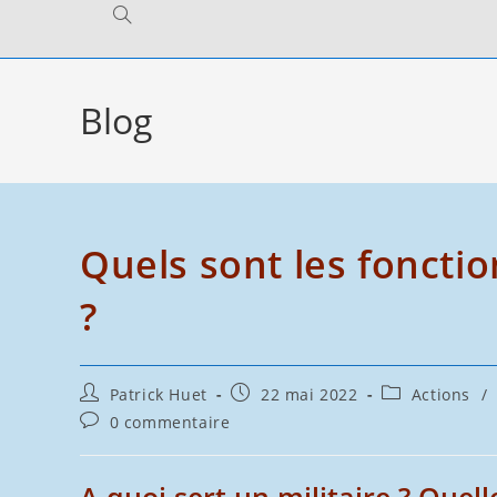
Toggle
website
Blog
search
Quels sont les fonctio
?
Auteur/autrice
Publication
Post
Patrick Huet
22 mai 2022
Actions
/
de
publiée :
category:
Commentaires
0 commentaire
la
de
publication :
la
publication :