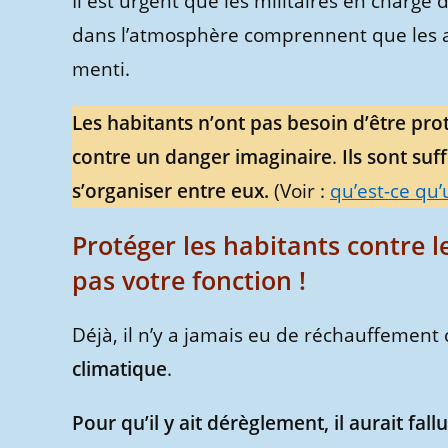
Il est urgent que les militaires en charge
dans l’atmosphère comprennent que les au
menti.
Les habitants n’ont pas besoin d’être pr
contre un danger imaginaire
.
Ils sont suf
s’organiser entre eux.
(Voir :
qu’est-ce qu’
Protéger les habitants contre l
pas votre fonction !
Déjà, il n’y a jamais eu de réchauffement 
climatique
.
Pour qu’il y ait dérèglement, il aurait fall