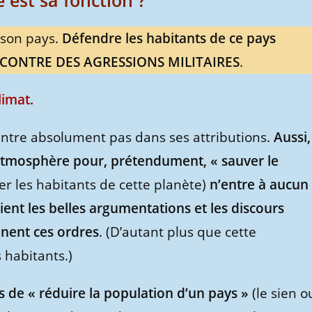
e est sa fonction ?
 son pays.
Défendre les habitants de ce pays
CONTRE DES AGRESSIONS MILITAIRES
.
limat.
’entre absolument pas dans ses attributions.
Aussi,
atmosphère pour, prétendument, « sauver le
er les habitants de cette planète)
n’entre à aucun
ent les belles argumentations et les discours
nnent ces ordres
. (D’autant plus que cette
 habitants.)
ns de « réduire la population d’un pays »
(le sien o