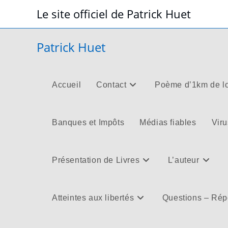
Skip
Le site officiel de Patrick Huet
to
content
Patrick Huet
Accueil
Contact
Poème d’1km de l
Banques et Impôts
Médias fiables
Viru
Présentation de Livres
L’auteur
Atteintes aux libertés
Questions – Ré