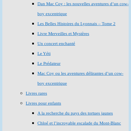
Dan Mac Coy : les nouvelles aventures d’un cow-
boy excentrique
Les Belles Histoires du Lyonnais – Tome 2
Livre Merveilles et Mystères
Un concert enchanté
Le Yéti
Le Prédateur
Mac Coy ou les aventures délirantes d’un cow-
boy excentrique
Livres rares
Livres pour enfants
A la recherche du pays des tortues jaunes
Chloé et l’incroyable escalade du Mont-Blanc