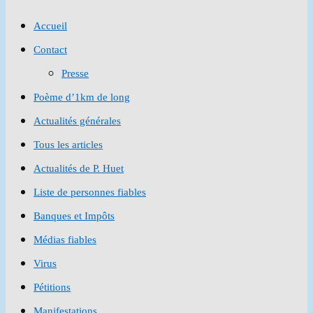
to
Accueil
close
Contact
the
Presse
search
Poème d’1km de long
panel.
Actualités générales
Tous les articles
Actualités de P. Huet
Liste de personnes fiables
Banques et Impôts
Médias fiables
Virus
Pétitions
Manifestations