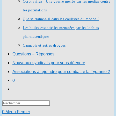
Coronavirus : Une guerre menée par les médias contre
les populations
Que se trame-t-il dans les coulisses du monde ?
Les huiles essentielles menacées par les lobbies
pharmaceutiques
Cannabis et autres drogues
Questions – Réponses
Nouveaux syndicats pour vous déendre
Associations à rejoindre pour combattre la Tyrannie 2
0
Toggle
website
Press
search
Escape
0
Menu
Fermer