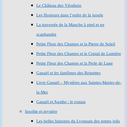
Le Château des Véraliens
Les Hortours dans l’enfer de la jungle
La traversée de la Manche à pied et en
scaphandre
Petite Fleur des Champs et la Pierre de Soleil
Petite Fleur des Champs et le Cristal de Lumière
Petite Fleur des Champs et la Perle de Lune
Ganaël et les fantômes des Reinettes
Livre Ganaël – Mystères aux Saintes-Maries-de-
la-Mer
Ganaël et Agathe : le roman
Insolite et mystère
Les belles histoires du Lyonnais des temps jolis