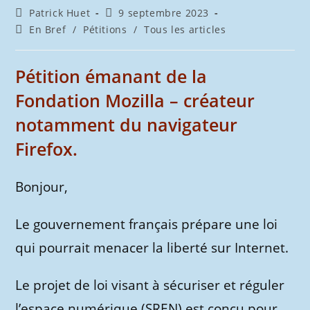
Auteur/autrice
Publication
Patrick Huet
9 septembre 2023
de
publiée :
Post
En Bref
/
Pétitions
/
Tous les articles
la
category:
publication :
Pétition émanant de la
Fondation Mozilla – créateur
notamment du navigateur
Firefox.
Bonjour,
Le gouvernement français prépare une loi
qui pourrait menacer la liberté sur Internet.
Le projet de loi visant à sécuriser et réguler
l’espace numérique (SREN) est conçu pour