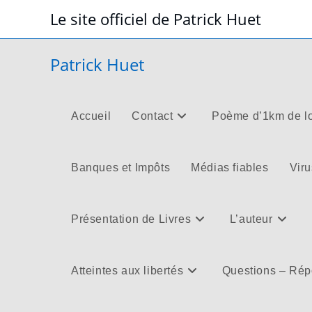
Skip
Le site officiel de Patrick Huet
to
content
Patrick Huet
Accueil
Contact
Poème d’1km de l
Banques et Impôts
Médias fiables
Viru
Présentation de Livres
L’auteur
Atteintes aux libertés
Questions – Ré