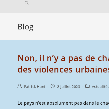
Toggle
website
Blog
search
Non, il n’y a pas de c
des violences urbaines
Auteur/autrice
Publication
Post
Patrick Huet
2 juillet 2023
Actualité
de
publiée :
category:
la
publication :
Le pays n’est absolument pas dans le c