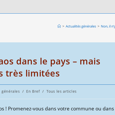
>
Actualités générales
>
Non, il n
haos dans le pays – mais
 très limitées
s générales
/
En Bref
/
Tous les articles
haos ! Promenez-vous dans votre commune ou dans