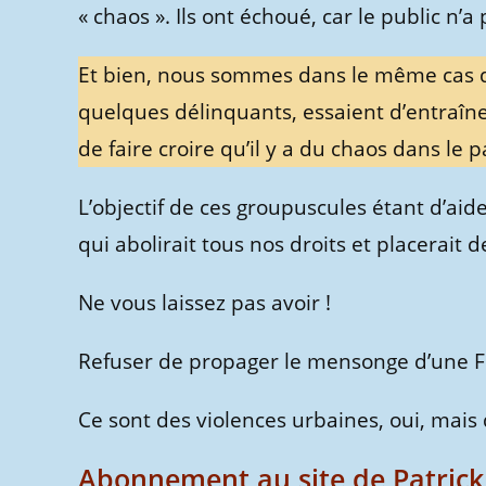
« chaos ». Ils ont échoué, car le public n’a 
Et bien, nous sommes dans le même cas de 
quelques délinquants, essaient d’entraîne
de faire croire qu’il y a du chaos dans le p
L’objectif de ces groupuscules étant d’ai
qui abolirait tous nos droits et placerait d
Ne vous laissez pas avoir !
Refuser de propager le mensonge d’une F
Ce sont des violences urbaines, oui, mais d
Abonnement au site de Patrick