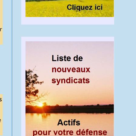
r
s
e