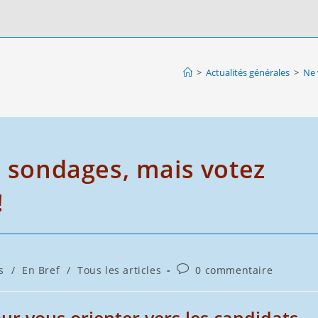
>
Actualités générales
>
Ne 
s sondages, mais votez
!
Commentaires
s
/
En Bref
/
Tous les articles
0 commentaire
de
la
publication :