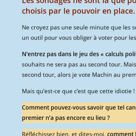
Les sondages ne sont là que po
choisis par le pouvoir en place.
Ne croyez pas une seule minute que les s
un outil pour vous obliger à voter pour le
N’entrez pas dans le jeu des « calculs poli
souhaits ne sera pas au second tour. Mai
second tour, alors je vote Machin au premi
Mais qu’est-ce que c’est que cette idiotie !
Comment pouvez-vous savoir que tel cand
premier n’a pas encore eu lieu ?
Réfléchissez bien, et dites-moi,
comment le