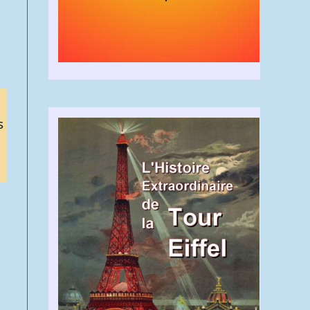
e
e
s
e