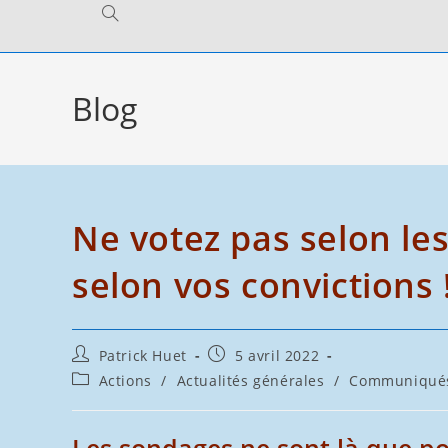
Toggle
website
Blog
search
Ne votez pas selon le
selon vos convictions 
Auteur/autrice
Publication
Patrick Huet
5 avril 2022
de
publiée :
Post
Actions
/
Actualités générales
/
Communiqué
la
category:
publication :