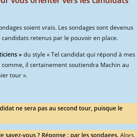
ur vous orienter vers les candidats
ondages soient vrais. Les sondages sont devenus
s candidats retenus par le pouvoir en place.
ticiens »
du style « Tel candidat qui répond à mes
s comme, il certainement soutiendra Machin au
er tour ».
idat ne sera pas au second tour, puisque le
 savez-vous ? Réponse : par les sondages.
Alors,