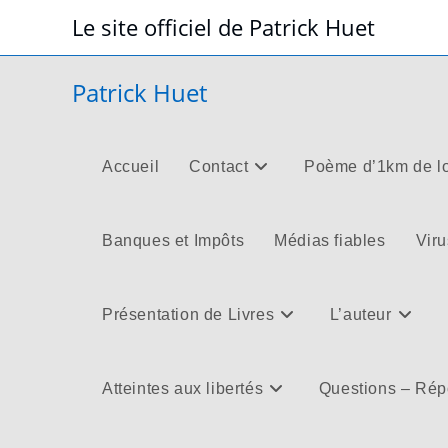
Skip
Le site officiel de Patrick Huet
to
content
Patrick Huet
Accueil
Contact
Poème d’1km de l
Banques et Impôts
Médias fiables
Viru
Présentation de Livres
L’auteur
Atteintes aux libertés
Questions – Ré