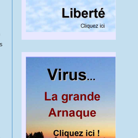
n
s
s