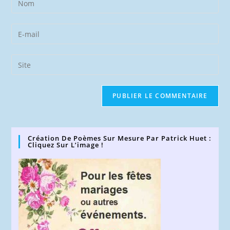
your
name
Enter
or
your
username
email
Saisir
to
address
l’URL
comment
to
de
comment
votre
site
(facultatif)
Création De Poèmes Sur Mesure Par Patrick Huet :
Cliquez Sur L’image !