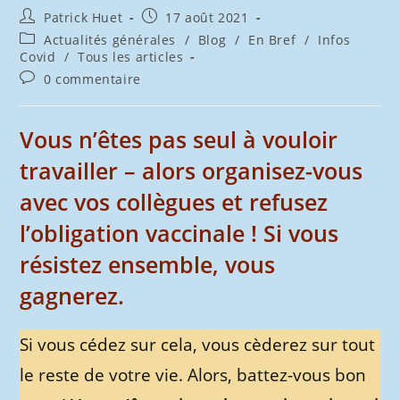
Auteur/autrice
Publication
Patrick Huet
17 août 2021
de
publiée :
Post
Actualités générales
/
Blog
/
En Bref
/
Infos
la
category:
Covid
/
Tous les articles
publication :
Commentaires
0 commentaire
de
la
publication :
Vous n’êtes pas seul à vouloir
travailler – alors organisez-vous
avec vos collègues et refusez
l’obligation vaccinale ! Si vous
résistez ensemble, vous
gagnerez.
Si vous cédez sur cela, vous cèderez sur tout
le reste de votre vie. Alors, battez-vous bon