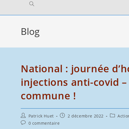
Toggle
website
Blog
search
National : journée d
injections anti-covid 
commune !
Auteur/autrice
Publication
Post
Patrick Huet
2 décembre 2022
Actio
de
publiée :
category:
Commentaires
0 commentaire
la
de