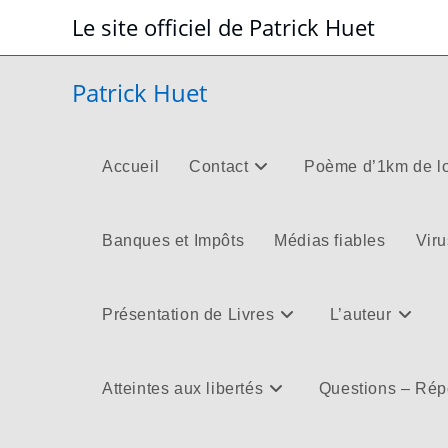
Skip
Le site officiel de Patrick Huet
to
content
Patrick Huet
Accueil
Contact
Poème d’1km de l
Banques et Impôts
Médias fiables
Viru
Présentation de Livres
L’auteur
Atteintes aux libertés
Questions – Ré