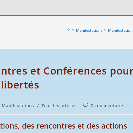
>
Manifestations
>
Manifestations
ontres et Conférences pou
 libertés
Commentaires
Manifestations
/
Tous les articles
0 commentaire
de
la
publication :
tions, des rencontres et des actions