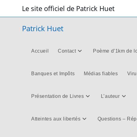
Skip
Le site officiel de Patrick Huet
to
content
Patrick Huet
Accueil
Contact
Poème d’1km de l
Banques et Impôts
Médias fiables
Viru
Présentation de Livres
L’auteur
Atteintes aux libertés
Questions – Ré