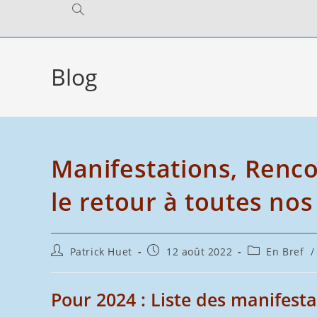
Toggle
website
Blog
search
Manifestations, Renc
le retour à toutes nos
Auteur/autrice
Publication
Post
Patrick Huet
12 août 2022
En Bref
/
de
publiée :
category:
la
publication :
Pour 2024 : Liste des manifesta