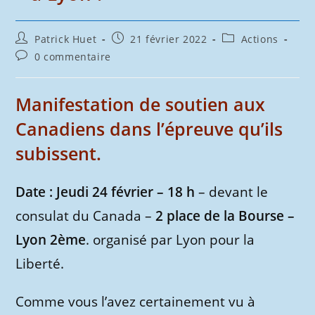
Auteur/autrice
Publication
Post
Patrick Huet
21 février 2022
Actions
de
publiée :
category:
Commentaires
0 commentaire
la
de
publication :
la
publication :
Manifestation de soutien aux
Canadiens dans l’épreuve qu’ils
subissent.
Date : Jeudi 24 février – 18 h
– devant le
consulat du Canada –
2 place de la Bourse –
Lyon 2ème
. organisé par Lyon pour la
Liberté.
Comme vous l’avez certainement vu à