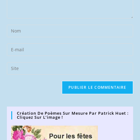
Enter
your
name
Enter
or
your
username
email
Saisir
to
address
l’URL
comment
to
de
comment
votre
site
(facultatif)
Création De Poèmes Sur Mesure Par Patrick Huet :
Cliquez Sur L’image !