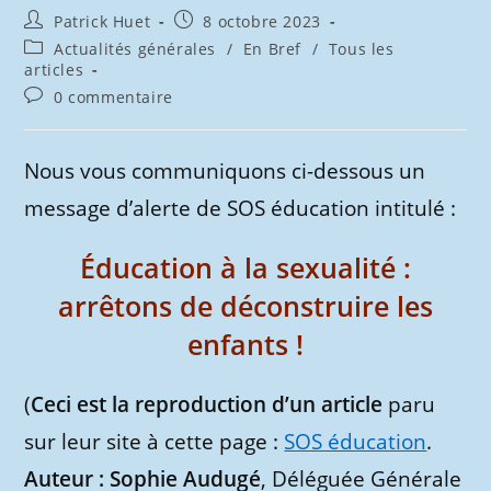
Auteur/autrice
Publication
Patrick Huet
8 octobre 2023
de
publiée :
Post
Actualités générales
/
En Bref
/
Tous les
la
category:
articles
publication :
Commentaires
0 commentaire
de
la
publication :
Nous vous communiquons ci-dessous un
message d’alerte de SOS éducation intitulé :
Éducation à la sexualité :
arrêtons de déconstruire les
enfants !
(
Ceci est la reproduction d’un article
paru
sur leur site à cette page :
SOS éducation
.
Auteur : Sophie Audugé
, Déléguée Générale