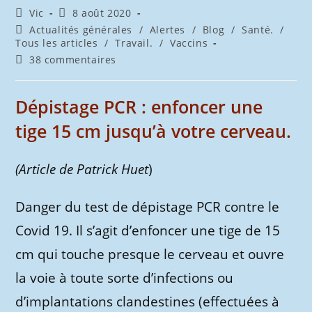
Auteur/autrice
Publication
Vic
8 août 2020
de
publiée :
Post
Actualités générales
/
Alertes
/
Blog
/
Santé.
/
la
category:
Tous les articles
/
Travail.
/
Vaccins
publication :
Commentaires
38 commentaires
de
la
publication :
Dépistage PCR : enfoncer une
tige 15 cm jusqu’à votre cerveau.
(Article de Patrick Huet
)
Danger du test de dépistage PCR contre le
Covid 19. Il s’agit d’enfoncer une tige de 15
cm qui touche presque le cerveau et ouvre
la voie à toute sorte d’infections ou
d’implantations clandestines (effectuées à