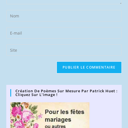
Enter
your
name
Enter
or
your
username
email
Saisir
to
address
l’URL
comment
to
de
comment
votre
site
(facultatif)
Création De Poèmes Sur Mesure Par Patrick Huet :
Cliquez Sur L’image !