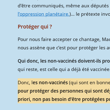
d’être communiqués, même aux députés e
l’oppression planétaire.
)… le prétexte invo
Protéger qui ?
Pour nous faire accepter ce chantage, Mac
nous assène que c’est pour protéger les a
Qui donc, les non-vaccinés doivent-ils pro
qui reste, est celle qui a déjà été vaccinée
Donc, l
es non-vaccinés
(qui sont en bonne
pour protéger des personnes qui sont dé
priori, non pas besoin d’être protégées p