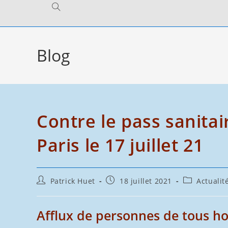
Toggle
website
Blog
search
Contre le pass sanita
Paris le 17 juillet 21
Auteur/autrice
Publication
Post
Patrick Huet
18 juillet 2021
Actualit
de
publiée :
category:
la
publication :
Afflux de personnes de tous hor