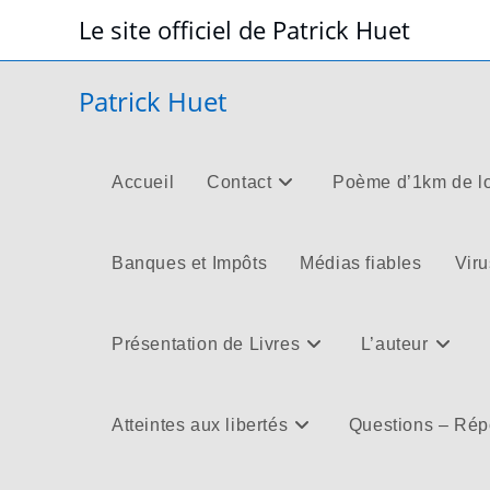
Skip
Le site officiel de Patrick Huet
to
content
Patrick Huet
Accueil
Contact
Poème d’1km de l
Banques et Impôts
Médias fiables
Viru
Présentation de Livres
L’auteur
Atteintes aux libertés
Questions – Ré